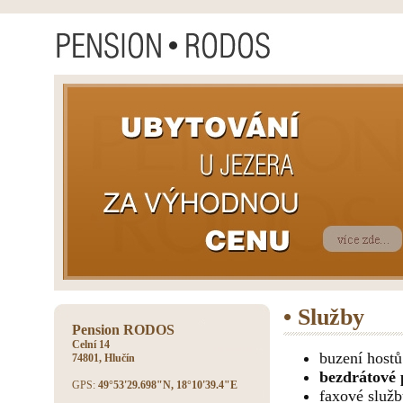
• Služby
Pension RODOS
Celní 14
buzení hostů
74801, Hlučín
bezdrátové p
GPS:
49°53'29.698"N, 18°10'39.4"E
faxové služ