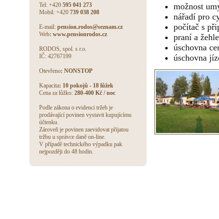
Tel: +420
595 041 273
možnost umy
Mobil: +420
739 038 208
nářadí pro c
počítač s př
E-mail:
pension.rodos@seznam.cz
Web
: www.pensionrodos.cz
praní a žehle
úschovna ce
RODOS, spol. s r.o.
IČ: 42767199
úschovna jíz
Otevřeno
: NONSTOP
Kapacita
: 10 pokojů - 18 lůžek
Cena za lůžko:
280-400 Kč / noc
Podle zákona o evidenci tržeb je
prodávající povinen vystavit kupujícímu
účtenku.
Zároveň je povinen zaevidovat přijatou
tržbu u správce daně on-line.
V případě technického výpadku pak
nejpozději do 48 hodin.